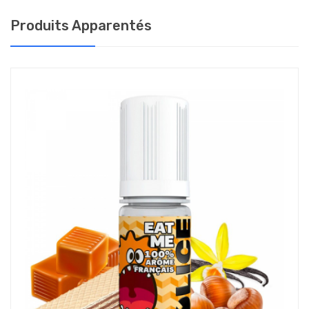
vote choix: ICI
Produits Apparentés
Pour
les résistances
au-dessus
de
1 ohm
:
1 à 5 cigarettes par
jour
: prendre
du 3 mg/ml
de nicotine
6 à 15 cigarettes par
jour
: prendre
du 6 mg/ml
de nicotine
16 à 29 cigarettes par
jour
: prendre
du 12 mg/ml
de
nicotine
30 et plus par
jour
: prendre
du 18 mg/ml
de nicotine
Pour les résistances basses voire très basses ( inférieur
à 0,5 ohms
)
on déconseille d'utiliser
des
dosages
supérieure
à 6 mg/ml de nicotine.
-CONSERVATION DE VOTRE E-LIQUIDE: