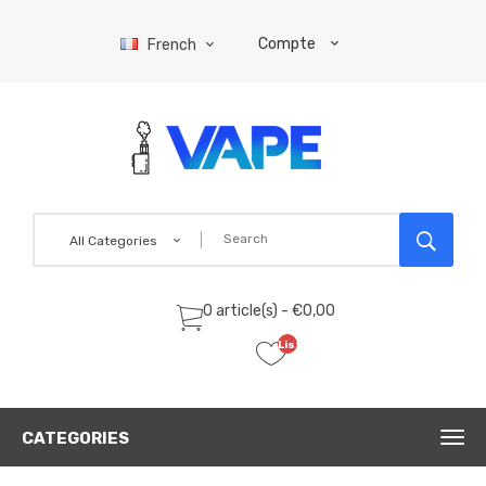
Compte
French
All Categories
0 article(s) - €0,00
Liste
de
souhaits
(0)
CATEGORIES