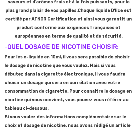
saveurs et d’arômes frais et à la fois puissants, pour le
plus grand plaisir de vos papilles.Chaque liquide D'lice est
certifié par AFNOR Certification et ainsi vous garantit un
produit conforme aux exigences françaises et
européennes en terme de qualité et de sécurité.
-QUEL DOSAGE DE NICOTINE CHOISIR:
Pour les e-liquide en 10ml, il vous sera possible de choisir
le dosage de nicotine que vous voulez. Mais si vous
débutez dans la cigarette électronique, il vous faudra
choisir un dosage qui sera en corrélation avec votre
consommation de cigarette. Pour connaitre le dosage en
nicotine qui vous convient, vous pouvez vous référer au
tableau ci-dessous.
Si vous voulez des informations complémentaire sur le
choix et dosage de nicotine, nous avons rédigé un article
qui traitre de ce sujet et qui pourra vous aider à faire