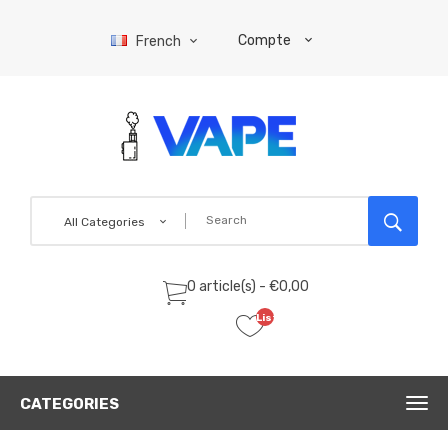
Compte
French
All Categories
0 article(s) - €0,00
Liste
de
souhaits
(0)
CATEGORIES