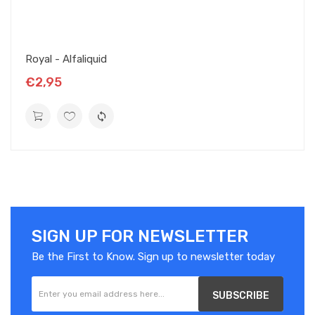
température ambiante de 20°C.
-CARACTÉRISTIQUES DE VOTRE E-LIQUIDE
10ML:
Royal - Alfaliquid
76% Propylène Glycol
€2,95
24% Glycérine Végétale
Origine France
Flacon 10ml avec sécurité enfant et pipette
SIGN UP FOR NEWSLETTER
Be the First to Know. Sign up to newsletter today
SUBSCRIBE