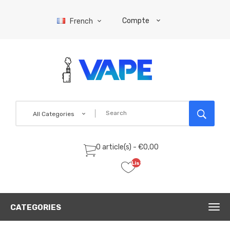
Compte
French
All Categories
0 article(s) - €0,00
Liste
de
souhaits
(0)
CATEGORIES