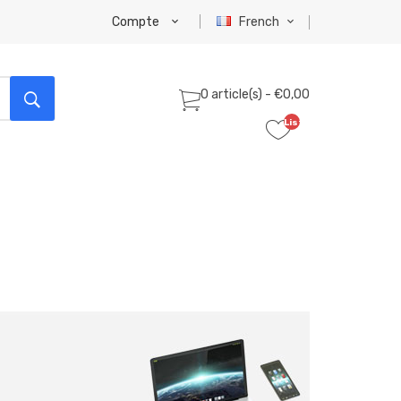
Compte
French
0 article(s) - €0,00
Liste
de
souhaits
(0)