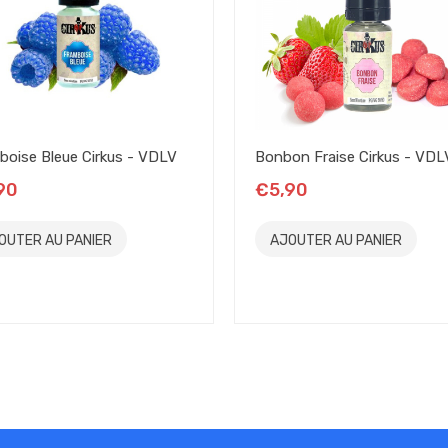
boise Bleue Cirkus - VDLV
Bonbon Fraise Cirkus - VDL
90
€5,90
OUTER AU PANIER
AJOUTER AU PANIER