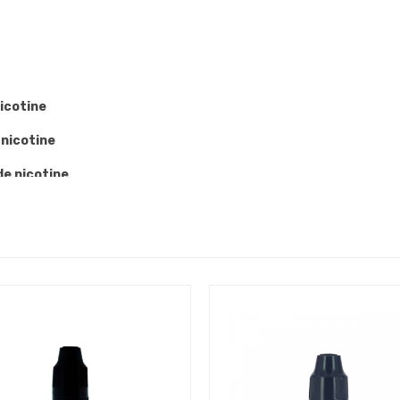
icotine
 nicotine
e nicotine
tine
 inférieur à 0,5 ohms
)
on déconseille d'utiliser
des dosages
su
DE:
mps possible, nous vous recommandons d'éviter de le laisser à 
IQUIDE 10ML: