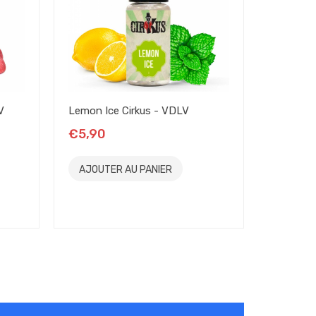
V
Lemon Ice Cirkus - VDLV
Fruits D
VDLV
€5,90
€5,90
AJOUTER AU PANIER
AJOUT