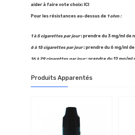
aider à faire vote choix: ICI
Pour
les résistances
au-dessus
de
1 ohm
:
1 à 5 cigarettes par
jour
: prendre
du 3 mg/ml
de n
6 à 15 cigarettes par
jour
: prendre
du 6 mg/ml
de
16 à 29 cigarettes par
jour
: prendre
du 12 mg/ml
d
30 et plus par
jour
: prendre
du 18 mg/ml
de nico
Produits Apparentés
Pour les résistances basses voire très basses (
-CONSERVATION DE VOTRE E-LIQUI
Afin de conserver votre e-liquide le plus longte
sec et à une température ambiante de 20°C.
-CARACTÉRISTIQUES DE VOTRE E-L