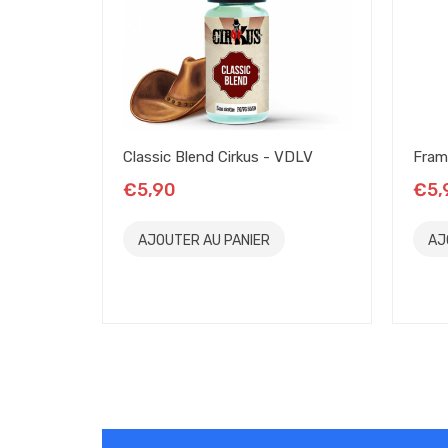
50% Propylène Glycol
50% Glycérine Végétale
Origine France
Flacon 10ml avec sécurité enfant et pipette
Classic Blend Cirkus - VDLV
Fram
€5,90
€5,
AJOUTER AU PANIER
AJ