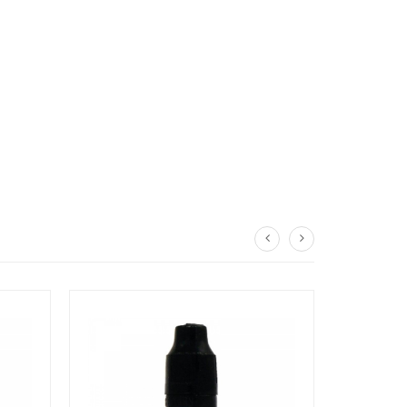
périeure
à 6 mg/ml de nicotine.
la lumière directe, le stocker dans un endroit