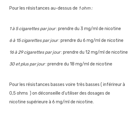
Pour
les résistances
au-dessus
de
1 ohm
:
1 à 5 cigarettes par
jour
: prendre
du
3 mg/ml
de nicotine
6 à 15 cigarettes par
jour
: prendre
du
6 mg/ml
de nicotine
16 à 29 cigarettes par
jour
: prendre
du
12 mg/ml
de nicotine
30 et plus par
jour
: prendre
du
18 mg/ml
de nicotine
Pour les résistances basses voire très basses ( inférireur à
0,5 ohms
)
on déconseille d'utiliser
des dosages
de
nicotine
supérieure
à
6 mg/ml de nicotine.