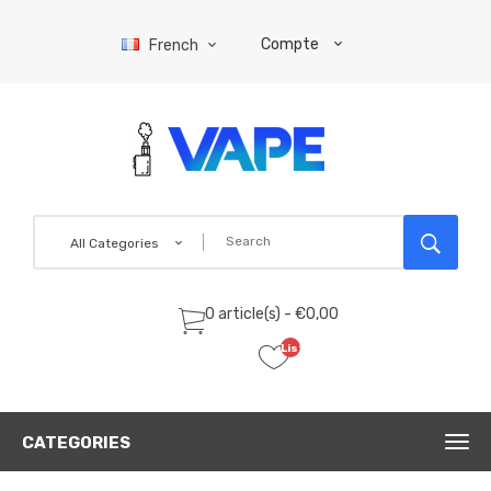
Compte
French
All Categories
0 article(s) - €0,00
Liste
de
souhaits
(0)
CATEGORIES